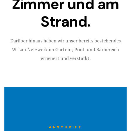
Zimmer und am
IMPRESSU
Hometest
Strand.
KVKK
Hotel
SÜRDÜRÜLE
Hotel Acco
Darüber hinaus haben wir unser bereits bestehendes
Hotel Booki
W-Lan Netzwerk im Garten-, Pool- und Barbereich
erneuert und verstärkt.
Hotel Cart
Hotel Chec
Hotel Room
Hotel Than
Icons
ANSCHRIFT