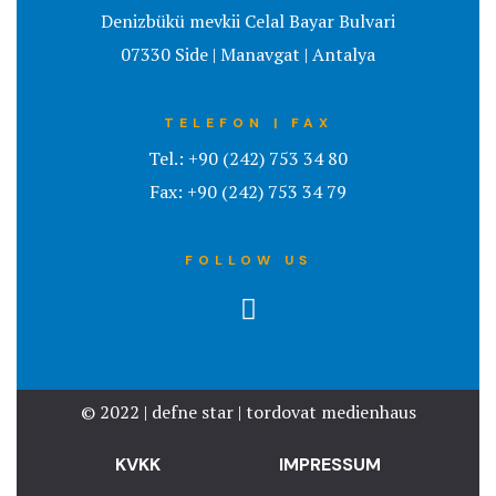
IMPRESSU
Denizbükü mevkii Celal Bayar Bulvari
07330 Side | Manavgat | Antalya
KONTAKT
KONTAKT
TELEFON | FAX
Tel.: +90 (242) 753 34 80
KVKK
Fax: +90 (242) 753 34 79
Nearby pla
FOLLOW US
ODA
ONLINE B
MÖGLICH
© 2022 | defne star | tordovat medienhaus
Page 404
KVKK
IMPRESSUM
reiseinfos